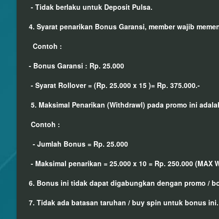
- Tidak berlaku untuk Deposit Pulsa.
4. Syarat penarikan Bonus Garansi, member wajib memen
Contoh :
- Bonus Garansi : Rp. 25.000
- Syarat Rollover = (Rp. 25.000 x 15 )= Rp. 375.000.-
5. Maksimal Penarikan (Withdrawl) pada promo ini adala
Contoh :
- Jumlah Bonus = Rp. 25.000
- Maksimal penarikan = 25.000 x 10 = Rp. 250.000 (MAX 
6. Bonus ini tidak dapat digabungkan dengan promo / bo
7. Tidak ada batasan taruhan / buy spin untuk bonus ini.