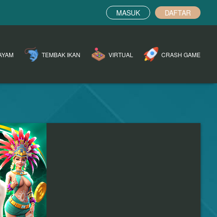
MASUK
DAFTAR
AYAM
TEMBAK IKAN
VIRTUAL
CRASH GAME