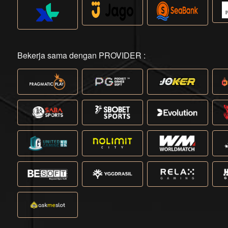
Bekerja sama dengan PROVIDER :