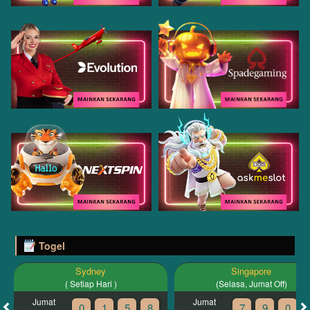
Togel
Sydney
Singapore
( Setiap Hari )
(Selasa, Jumat Off)
Jumat
Jumat
0
1
5
8
7
9
0