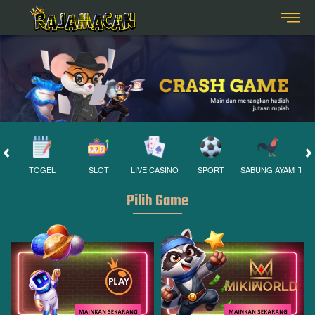
TOGEL
SLOT
LIVE CASINO
SPORT
SABUNG AYAM
TEM
Pilih Game