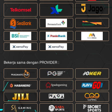
Bekerja sama dengan PROVIDER :