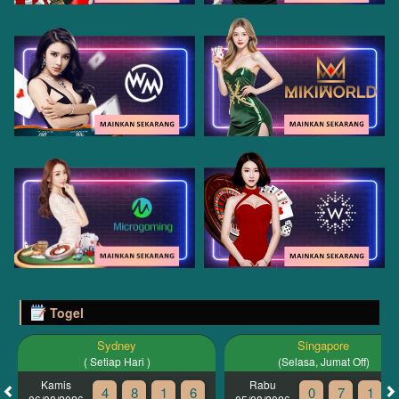
Togel
Sydney
Singapore
( Setiap Hari )
(Selasa, Jumat Off)
Kamis
Rabu
4
8
1
6
0
7
1