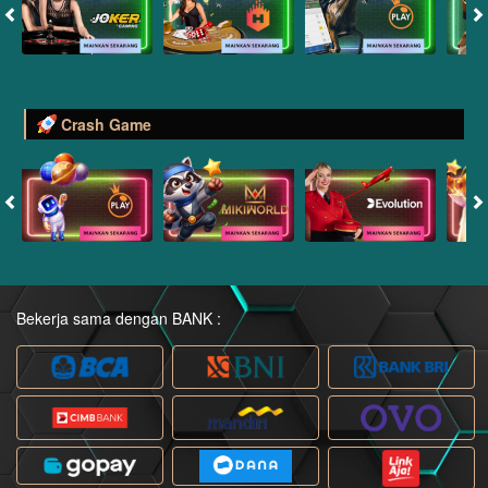
Crash Game
Bekerja sama dengan BANK :