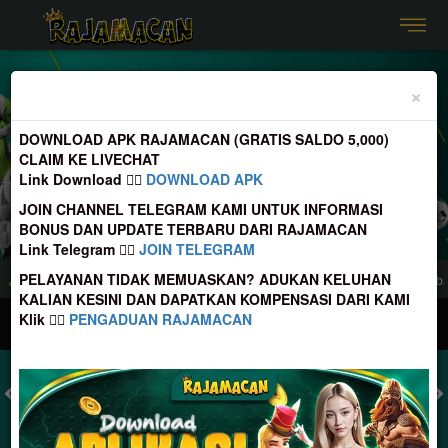
Previous
Nex
×
DOWNLOAD APK RAJAMACAN (GRATIS SALDO 5,000)
CLAIM KE LIVECHAT
Link Download 👉🏻
DOWNLOAD APK
JOIN CHANNEL TELEGRAM KAMI UNTUK INFORMASI
BONUS DAN UPDATE TERBARU DARI RAJAMACAN
Link Telegram 👉🏻
JOIN TELEGRAM
PELAYANAN TIDAK MEMUASKAN? ADUKAN KELUHAN
link situs judi bola online terpercaya di Indonesia yang memiliki pasaran terbar
KALIAN KESINI DAN DAPATKAN KOMPENSASI DARI KAMI
Klik 👉🏻
PENGADUAN RAJAMACAN
MASUK
DAFTAR
TOGEL
SLOT
LIVE CASINO
SPORT
SABUNG AYAM
TEM