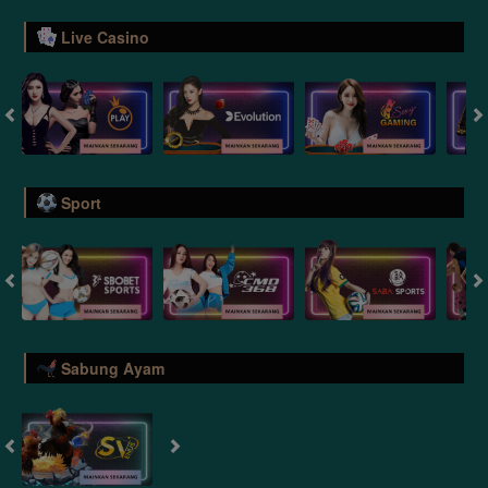
Live Casino
Sport
Sabung Ayam